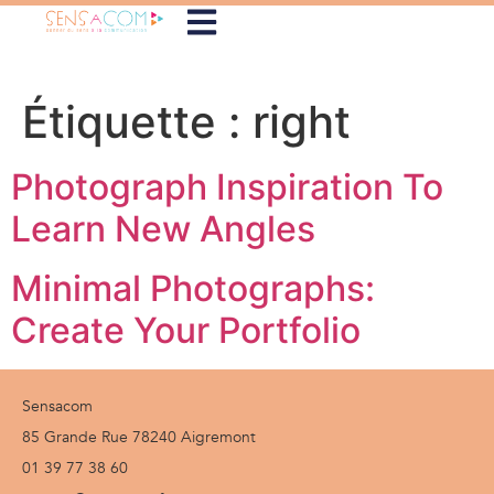
Étiquette :
right
Photograph Inspiration To
Learn New Angles
Minimal Photographs:
Create Your Portfolio
Sensacom
85 Grande Rue 78240 Aigremont
01 39 77 38 60